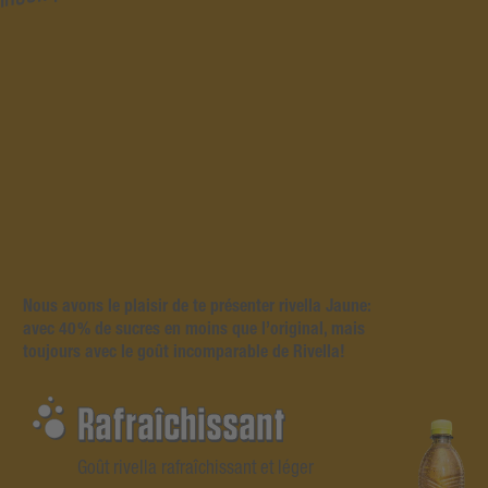
Bestelle jetzt das rivella in der Dose zu dir nach Hause!
Nous avons le plaisir de te présenter rivella Jaune:
avec 40 % de sucres en moins que l’original, mais
Bestellmenge
toujours avec le goût incomparable de Rivella!
min. 12
24
son gratuite
Votre panier est vide.
Rafraîchissant
Goût rivella rafraîchissant et léger