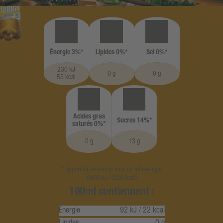
Un verre (250ml) contient :
Énergie 3%*
Lipides 0%*
Sel 0%*
230 kJ
0 g
0 g
55 kcal
Acides gras
Sucres 14%*
saturés 0%*
0 g
13 g
* Apport de référence pour un adulte-type
(8400 kJ / 2000 kcal)
100ml contiennent :
Énergie
92 kJ
/
22 kcal
Lipides
0 g