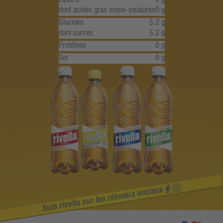
dont acides gras mono-insaturés
0 g
Glucides
5.2 g
dont sucres
5.2 g
Protéines
0 g
Sel
0 g
Suis rivella sur les réseaux sociaux