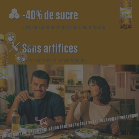
-40% de sucre
40% de sucre en moins que rivella Rouge
Sans artifices
Gaz carbonique
Sans colorants ni conservateurs
Arômes naturels
Sucre
tout végan
tout végan
tout végan
tout végan
tout végan
tout végan
tout végan