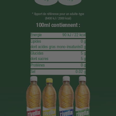
* Apport de référence pour un adulte-type
(8400 kJ / 2000 kcal)
100ml contiennent :
Énergie
90 kJ
/
22 kcal
Lipides
0 g
dont acides gras mono-insaturés
0 g
Glucides
5 g
dont sucres
5 g
Protéines
0 g
Sel
0.02 g