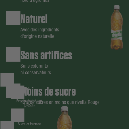
note d'agrumes
Naturel
Avec des ingrédients
d'origine naturelle
Sans artifices
Sans colorants
ni conservateurs
Moins de sucre
Arômes naturels
Extraits de thé vert
40% de sucres en moins que rivella Rouge
(0,05%)
Sucre et fructose