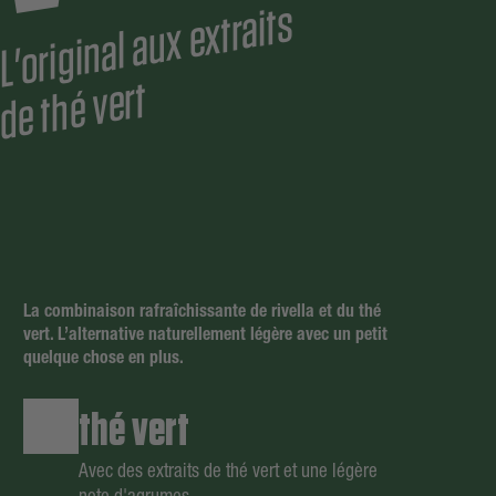
L'
ori
gi
n
al
a
u
x
e
xtr
ait
s
d
e t
h
é
v
ert
La combinaison rafraîchissante de rivella et du thé
vert. L’alternative naturellement légère avec un petit
Bestelle jetzt das rivella in der Dose zu dir nach Hause!
quelque chose en plus.
Bestellmenge
thé vert
min. 12
24
son gratuite
Votre panier est vide.
Avec des extraits de thé vert et une légère